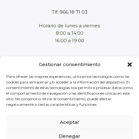
Tlf. 966 18 71 03
Horario de lunes a viernes:
8:00 a 14:00
16:00 a 19:00
Home
Gestionar consentimiento
Empresa
Productos
Para ofrecer las mejores experiencias, utilizamos tecnologías como las
cookies para almacenar y/o acceder a la información del dispositivo. El
Tienda online
consentimiento de estas tecnologías nos permitirá procesar datos como
Contacto
el comportamiento de navegación o las identificaciones únicas en este
sitio. No consentir o retirar el consentimiento, puede afectar
negativamente a ciertas características y funciones.
Aviso legal
Política de privacidad
Política de cookies
Aceptar
Términos y condiciones
Denegar
Envíos y devoluciones