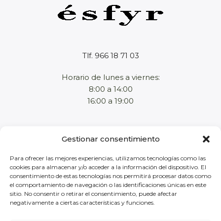
Tlf. 966 18 71 03
Horario de lunes a viernes:
8:00 a 14:00
16:00 a 19:00
Home
Gestionar consentimiento
Empresa
Productos
Para ofrecer las mejores experiencias, utilizamos tecnologías como las
cookies para almacenar y/o acceder a la información del dispositivo. El
Tienda online
consentimiento de estas tecnologías nos permitirá procesar datos como
Contacto
el comportamiento de navegación o las identificaciones únicas en este
sitio. No consentir o retirar el consentimiento, puede afectar
negativamente a ciertas características y funciones.
Aviso legal
Política de privacidad