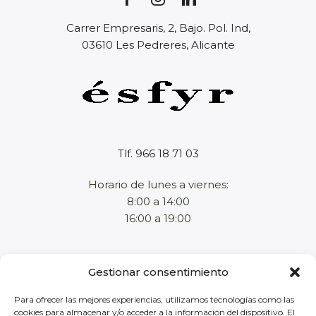
Carrer Empresaris, 2, Bajo. Pol. Ind,
03610 Les Pedreres, Alicante
Tlf. 966 18 71 03
Horario de lunes a viernes:
8:00 a 14:00
16:00 a 19:00
Home
Gestionar consentimiento
Empresa
Productos
Para ofrecer las mejores experiencias, utilizamos tecnologías como las
cookies para almacenar y/o acceder a la información del dispositivo. El
Tienda online