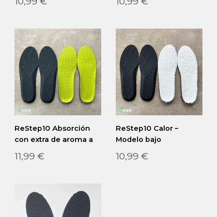
10,99
€
10,99
€
ReStep10 Absorción
ReStep10 Calor –
con extra de aroma a
Modelo bajo
lavanda – Modelo bajo
11,99
€
10,99
€