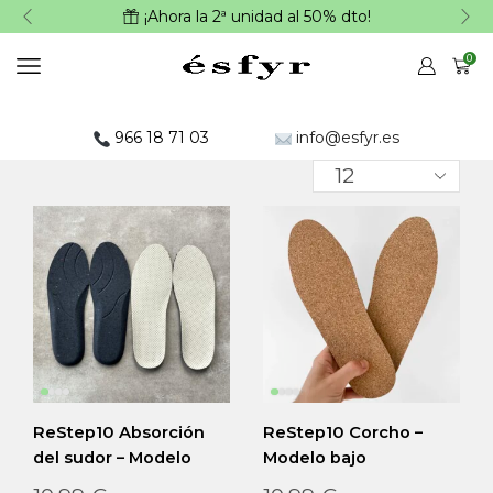
¡Ahora la 2ª unidad al 50% dto!
0
966 18 71 03
info@esfyr.es
ReStep10 Absorción
ReStep10 Corcho –
del sudor – Modelo
Modelo bajo
bajo