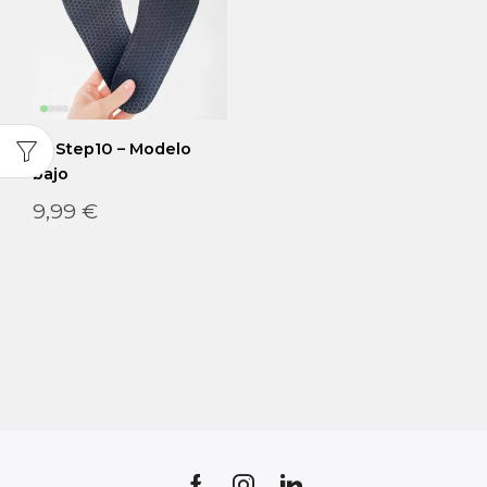
ReStep10 – Modelo
bajo
9,99
€